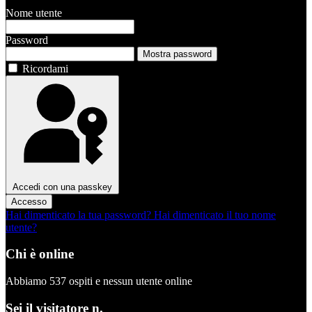
Nome utente
Password
Mostra password
Ricordami
Accedi con una passkey
Accesso
Hai dimenticato la tua password?
Hai dimenticato il tuo nome
utente?
Chi è online
Abbiamo 537 ospiti e nessun utente online
Sei il visitatore n.