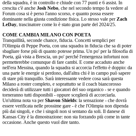
della squadra, è in controllo e chiude con 77 punti e 6 assist. In
crescita c'è anche
Josh Nebo
, che nel secondo tempo fa vedere al
Forum cosa si è perso l'anno scorso, e quanto possa essere
dominante nella giusta condizione fisica. Lo stesso vale per
Zach
LeDay
, trascinatore come lo è stato gran parte del 2024/25.
COME CAMBIA MILANO CON POETA
Tranquillità, seconde chance, fiducia. Concetti semplici per
l'Olimpia di Peppe Poeta, con una squadra in fiducia che sa di poter
sbagliare forse più di quanto potesse prima. Un po' per la filosofia di
Poeta, già vista a Brescia, un po' perché l'emergenza infortuni non
permetterebbe comunque di fare cambi. E come accaduto anche
nell'era Messina, quando la squadra si accorcia l'effetto è doppio: da
una parte le energie si perdono, dall'altra chi è in campo può sapere
di stare più tranquillo. Sarà interessante vedere cosa sarà questa
Milano a roster completo, e soprattutto se il coach biancorosso
deciderà di utilizzare tutti i giocatori del suo organico - se e quando
torneranno tutti disponibili - oppure sceglierà di accorciarla.
Un'ultima nota va per
Shavon Shields
: la sensazione - che dovrà
essere verificata nelle prossime gare - è che l'Olimpia non dipenda
più dai singoli, e che i singoli non si sentano da soli. Il danese di
Kansas City è la dimostrazione: non sta forzando più come in tante
occasione. Anche questo vuol dire tanto.