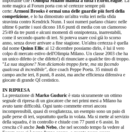
importante che l'
Olimpia Milano manda a tutta l'EuroLeague
. La
notte magica al Forum porta con sé certezze sempre più
certe:
Armoni Brooks è ormai una delle guardie più forti della
competizione
, e lo ha dimostrato un'altra volta ieri nella sfida
stravinta contro Kendrick Nunn. I suoi numeri parlano chiaro: nelle
ultime 6 partite i suoi dicono 18.6 punti di media con un clamoroso
25/49 da tre punti e alcuni momenti di onnipotenza, inarrestabili,
come il secondo quarto di ieri. Si poteva usare così già lo scorso
anno, senza dover arrivare a fine stagione. Un'altra certezza è quella
dal nome
Quinn Ellis
: al 12 dicembre possiamo dirlo, è lui il vero
colpo di mercato estivo dell'Olimpia Milano. Un classe 2003 che ha
un unico difetto (e che difetto!) di rinunciare a qualche tiro di troppo.
"
La sua stagione? Non diciamolo troppo forte, ma sta facendo
qualcosa di incredibile"
, dice coach Peppe Poeta. 35 minuti di
campo anche ieri, 8 punti, 8 assist, ma anche efficienza difensiva e
giocate di grande QI cestistico.
IN RIPRESA
La prestazione di
Marko Guduric
è stata sicuramente un ottimo
segnale di ripresa di un giocatore che nei primi mesi a Milano ha
avuto tante difficoltà. Ogni tanto commette errori ancora
incomprensibili, quasi di svogliatezza, un esempio sono un paio di
palle perse di ieri, soprattutto quella in volata. Ma si mette al servizio
della squadra, è in controllo e chiude con 77 punti e 6 assist. In
crescita c'è anche
Josh Nebo
, che nel secondo tempo fa vedere al