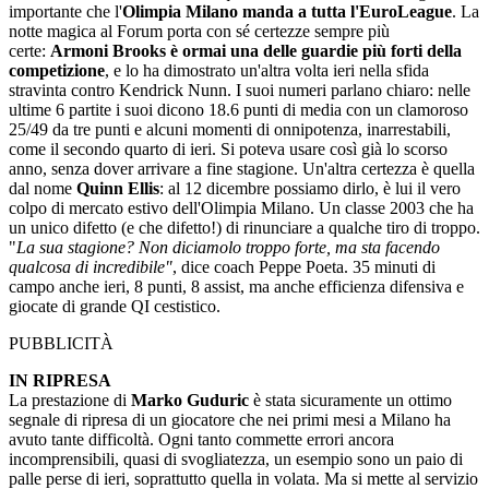
importante che l'
Olimpia Milano manda a tutta l'EuroLeague
. La
notte magica al Forum porta con sé certezze sempre più
certe:
Armoni Brooks è ormai una delle guardie più forti della
competizione
, e lo ha dimostrato un'altra volta ieri nella sfida
stravinta contro Kendrick Nunn. I suoi numeri parlano chiaro: nelle
ultime 6 partite i suoi dicono 18.6 punti di media con un clamoroso
25/49 da tre punti e alcuni momenti di onnipotenza, inarrestabili,
come il secondo quarto di ieri. Si poteva usare così già lo scorso
anno, senza dover arrivare a fine stagione. Un'altra certezza è quella
dal nome
Quinn Ellis
: al 12 dicembre possiamo dirlo, è lui il vero
colpo di mercato estivo dell'Olimpia Milano. Un classe 2003 che ha
un unico difetto (e che difetto!) di rinunciare a qualche tiro di troppo.
"
La sua stagione? Non diciamolo troppo forte, ma sta facendo
qualcosa di incredibile"
, dice coach Peppe Poeta. 35 minuti di
campo anche ieri, 8 punti, 8 assist, ma anche efficienza difensiva e
giocate di grande QI cestistico.
PUBBLICITÀ
IN RIPRESA
La prestazione di
Marko Guduric
è stata sicuramente un ottimo
segnale di ripresa di un giocatore che nei primi mesi a Milano ha
avuto tante difficoltà. Ogni tanto commette errori ancora
incomprensibili, quasi di svogliatezza, un esempio sono un paio di
palle perse di ieri, soprattutto quella in volata. Ma si mette al servizio