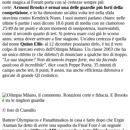
notte magica al Forum porta con sé certezze sempre più
certe:
Armoni Brooks è ormai una delle guardie più forti della
competizione
, e lo ha dimostrato un'altra volta ieri nella sfida
stravinta contro Kendrick Nunn. I suoi numeri parlano chiaro: nelle
ultime 6 partite i suoi dicono 18.6 punti di media con un clamoroso
25/49 da tre punti e alcuni momenti di onnipotenza, inarrestabili,
come il secondo quarto di ieri. Si poteva usare così già lo scorso
anno, senza dover arrivare a fine stagione. Un'altra certezza è quella
dal nome
Quinn Ellis
: al 12 dicembre possiamo dirlo, è lui il vero
colpo di mercato estivo dell'Olimpia Milano. Un classe 2003 che ha
un unico difetto (e che difetto!) di rinunciare a qualche tiro di troppo.
"
La sua stagione? Non diciamolo troppo forte, ma sta facendo
qualcosa di incredibile"
, dice coach Peppe Poeta. 35 minuti di
campo anche ieri, 8 punti, 8 assist, ma anche efficienza difensiva e
giocate di grande QI cestistico.
© foto di Ciamillo
Battere Olympiacos e Panathinaikos in casa e farlo dopo che Ergin
Ataman ha detto di avere una squadra da Final Four è un segnale