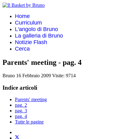
Home
Curriculum
L'angolo di Bruno
La galleria di Bruno
Notizie Flash
Cerca
Parents' meeting - pag. 4
Bruno
16 Febbraio 2009
Visite: 9714
Indice articoli
Parents' meeting
pag. 2
pag. 3
pag. 4
Tutte le pagine