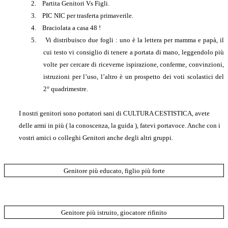
2.
Partita Genitori Vs Figli.
3.
PIC NIC per trasferta primaverile.
4.
Braciolata a casa 48 !
5.
Vi distribuisco due fogli : uno è la lettera per mamma e papà, il
cui testo vi consiglio di tenere a portata di mano, leggendolo più
volte per cercare di riceverne ispirazione, conferme, convinzioni,
istruzioni per l’uso, l’altro è un prospetto dei voti scolastici del
2° quadrimestre.
I nostri genitori sono portatori sani di CULTURA CESTISTICA, avete
delle armi in più ( la conoscenza, la guida ), fatevi portavoce. Anche con i
vostri amici o colleghi Genitori anche degli altri gruppi.
Genitore più educato, figlio più forte
Genitore più istruito, giocatore rifinito