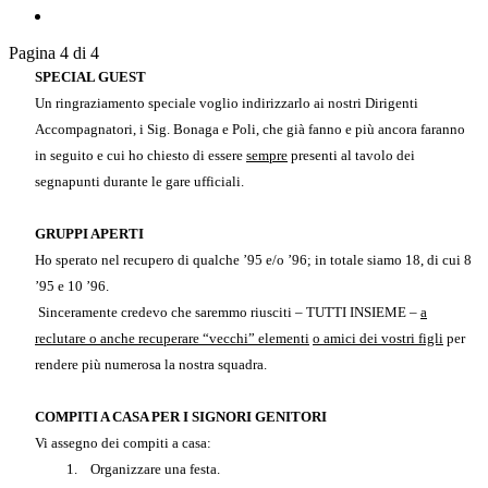
Pagina 4 di 4
SPECIAL GUEST
Un ringraziamento speciale voglio indirizzarlo ai nostri Dirigenti
Accompagnatori, i Sig. Bonaga e Poli, che già fanno e più ancora faranno
in seguito e cui ho chiesto di essere
sempre
presenti al tavolo dei
segnapunti durante le gare ufficiali.
GRUPPI APERTI
Ho sperato nel recupero di qualche ’95 e/o ’96; in totale siamo 18, di cui 8
’95 e 10 ’96.
Sinceramente credevo che saremmo riusciti – TUTTI INSIEME –
a
reclutare o anche recuperare “vecchi” elementi
o amici dei vostri figli
per
rendere più numerosa la nostra squadra.
COMPITI A CASA PER I SIGNORI GENITORI
Vi assegno dei compiti a casa:
1.
Organizzare una festa.