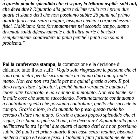
a questo popolo splendido che ci segue, la tribuna ospitiè sold out,
che devo dire?
Riguardo alla gara nell'intervallo tra i primi due
quarti ci siamo detti che non possiamo subire 26 punti nel primo
quarto fuori casa senza reagire, bisogna metterci corpo ed essere
fisici. L'abbiamo fatto fortunatamente nel secondo tempo, siamo
diventati solidi difensivamente e dall'altra parte è bastato
semplicemente condividere la palla perché i punti non sono il
problema."
Poi la conferenza stampa
, la commozione e la decisione di
chiamare tutto il suo staff: "
Voglio solo ringraziare le persone che ci
sono qua dietro perché sicuramente mi hanno dato una grande
mano. Non era non era facile per me quindi grazie a loro. E poi
devo ringraziare i giocatori, perché hanno veramente buttato il
cuore oltre l'ostacolo, e non hanno mai mollato. Non era facile, per
le mille cose che stanno succedendo. Fortunatamente continuiamo
a controllare quello che possiamo controllare, quello che succede in
campo. Grazie a loro, io da quando ho preso questo ruolo ho
cercato di dare una mano. Grazie a questo popolo splendido che ci
segue, la tribuna ospitiè sold out, che devo dire? Riguardo alla gara
nell'intervallo tra i primi due quarti ci siamo detti che non possiamo
subire 26 punti nel primo quarto fuori casa senza reagire, bisogna
metterci corpo ed essere fisici. L'abbiamo fatto fortunatamente nel