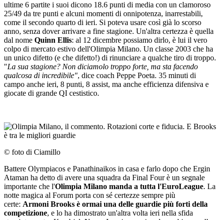
ultime 6 partite i suoi dicono 18.6 punti di media con un clamoroso
25/49 da tre punti e alcuni momenti di onnipotenza, inarrestabili,
come il secondo quarto di ieri. Si poteva usare così già lo scorso
anno, senza dover arrivare a fine stagione. Un'altra certezza è quella
dal nome
Quinn Ellis
: al 12 dicembre possiamo dirlo, è lui il vero
colpo di mercato estivo dell'Olimpia Milano. Un classe 2003 che ha
un unico difetto (e che difetto!) di rinunciare a qualche tiro di troppo.
"
La sua stagione? Non diciamolo troppo forte, ma sta facendo
qualcosa di incredibile"
, dice coach Peppe Poeta. 35 minuti di
campo anche ieri, 8 punti, 8 assist, ma anche efficienza difensiva e
giocate di grande QI cestistico.
© foto di Ciamillo
Battere Olympiacos e Panathinaikos in casa e farlo dopo che Ergin
Ataman ha detto di avere una squadra da Final Four è un segnale
importante che l'
Olimpia Milano manda a tutta l'EuroLeague
. La
notte magica al Forum porta con sé certezze sempre più
certe:
Armoni Brooks è ormai una delle guardie più forti della
competizione
, e lo ha dimostrato un'altra volta ieri nella sfida