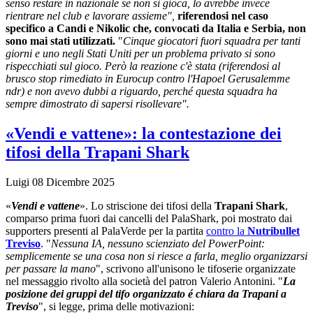
senso restare in nazionale se non si gioca, lo avrebbe invece
rientrare nel club e lavorare assieme",
riferendosi nel caso
specifico a Candi e Nikolic che, convocati da Italia e Serbia, non
sono mai stati utilizzati.
"
Cinque giocatori fuori squadra per tanti
giorni e uno negli Stati Uniti per un problema privato si sono
rispecchiati sul gioco. Però la reazione c'è stata (riferendosi al
brusco stop rimediato in Eurocup contro l'Hapoel Gerusalemme
ndr) e non avevo dubbi a riguardo, perché questa squadra ha
sempre dimostrato di sapersi risollevare".
«Vendi e vattene»: la contestazione dei
tifosi della Trapani Shark
Luigi
08 Dicembre 2025
«
Vendi e vattene
». Lo striscione dei tifosi della
Trapani Shark
,
comparso prima fuori dai cancelli del PalaShark, poi mostrato dai
supporters presenti al PalaVerde per la partita
contro la
Nutribullet
Treviso
. "
Nessuna IA, nessuno scienziato del PowerPoint:
semplicemente se una cosa non si riesce a farla, meglio organizzarsi
per passare la mano
", scrivono all'unisono le tifoserie organizzate
nel messaggio rivolto alla società del patron Valerio Antonini. "
La
posizione dei gruppi del tifo organizzato é chiara da Trapani a
Treviso
", si legge, prima delle motivazioni: