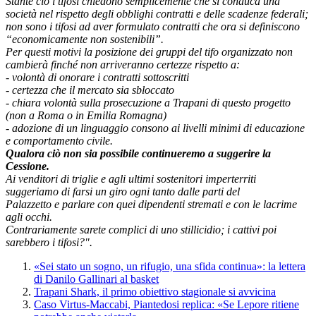
Stante ciò i tifosi chiedono semplicemente che si conduca una
società nel rispetto degli obblighi contratti e delle scadenze federali;
non sono i tifosi ad aver formulato contratti che ora si definiscono
“economicamente non sostenibili”.
Per questi motivi la posizione dei gruppi del tifo organizzato non
cambierà finché non arriveranno certezze rispetto a:
- volontà di onorare i contratti sottoscritti
- ⁠certezza che il mercato sia sbloccato
- ⁠chiara volontà sulla prosecuzione a Trapani di questo progetto
(non a Roma o in Emilia Romagna)
- ⁠adozione di un linguaggio consono ai livelli minimi di educazione
e comportamento civile.
Qualora ciò non sia possibile continueremo a suggerire la
Cessione.
Ai venditori di triglie e agli ultimi sostenitori imperterriti
suggeriamo di farsi un giro ogni tanto dalle parti del
Palazzetto e parlare con quei dipendenti stremati e con le lacrime
agli occhi.
Contrariamente sarete complici di uno stillicidio; i cattivi poi
sarebbero i tifosi?".
«Sei stato un sogno, un rifugio, una sfida continua»: la lettera
di Danilo Gallinari al basket
Trapani Shark, il primo obiettivo stagionale si avvicina
Caso Virtus-Maccabi, Piantedosi replica: «Se Lepore ritiene