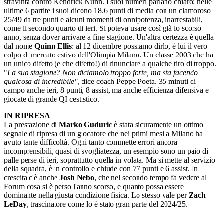
stravinta contro Kendrick Nunn. I suoi numeri parlano chiaro: nelle
ultime 6 partite i suoi dicono 18.6 punti di media con un clamoroso
25/49 da tre punti e alcuni momenti di onnipotenza, inarrestabili,
come il secondo quarto di ieri. Si poteva usare così già lo scorso
anno, senza dover arrivare a fine stagione. Un'altra certezza è quella
dal nome
Quinn Ellis
: al 12 dicembre possiamo dirlo, è lui il vero
colpo di mercato estivo dell'Olimpia Milano. Un classe 2003 che ha
un unico difetto (e che difetto!) di rinunciare a qualche tiro di troppo.
"
La sua stagione? Non diciamolo troppo forte, ma sta facendo
qualcosa di incredibile"
, dice coach Peppe Poeta. 35 minuti di
campo anche ieri, 8 punti, 8 assist, ma anche efficienza difensiva e
giocate di grande QI cestistico.
IN RIPRESA
La prestazione di
Marko Guduric
è stata sicuramente un ottimo
segnale di ripresa di un giocatore che nei primi mesi a Milano ha
avuto tante difficoltà. Ogni tanto commette errori ancora
incomprensibili, quasi di svogliatezza, un esempio sono un paio di
palle perse di ieri, soprattutto quella in volata. Ma si mette al servizio
della squadra, è in controllo e chiude con 77 punti e 6 assist. In
crescita c'è anche
Josh Nebo
, che nel secondo tempo fa vedere al
Forum cosa si è perso l'anno scorso, e quanto possa essere
dominante nella giusta condizione fisica. Lo stesso vale per
Zach
LeDay
, trascinatore come lo è stato gran parte del 2024/25.