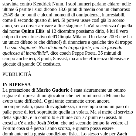
stravinta contro Kendrick Nunn. I suoi numeri parlano chiaro: nelle
ultime 6 partite i suoi dicono 18.6 punti di media con un clamoroso
25/49 da tre punti e alcuni momenti di onnipotenza, inarrestabili,
come il secondo quarto di ieri. Si poteva usare così già lo scorso
anno, senza dover arrivare a fine stagione. Un'altra certezza è quella
dal nome
Quinn Ellis
: al 12 dicembre possiamo dirlo, è lui il vero
colpo di mercato estivo dell'Olimpia Milano. Un classe 2003 che ha
un unico difetto (e che difetto!) di rinunciare a qualche tiro di troppo.
"
La sua stagione? Non diciamolo troppo forte, ma sta facendo
qualcosa di incredibile"
, dice coach Peppe Poeta. 35 minuti di
campo anche ieri, 8 punti, 8 assist, ma anche efficienza difensiva e
giocate di grande QI cestistico.
PUBBLICITÀ
IN RIPRESA
La prestazione di
Marko Guduric
è stata sicuramente un ottimo
segnale di ripresa di un giocatore che nei primi mesi a Milano ha
avuto tante difficoltà. Ogni tanto commette errori ancora
incomprensibili, quasi di svogliatezza, un esempio sono un paio di
palle perse di ieri, soprattutto quella in volata. Ma si mette al servizio
della squadra, è in controllo e chiude con 77 punti e 6 assist. In
crescita c'è anche
Josh Nebo
, che nel secondo tempo fa vedere al
Forum cosa si è perso l'anno scorso, e quanto possa essere
dominante nella giusta condizione fisica. Lo stesso vale per
Zach