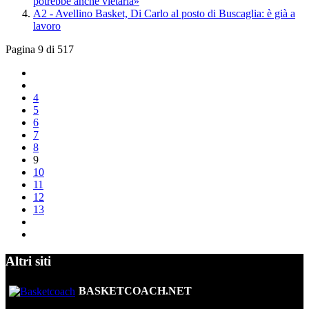
potrebbe anche vietarla»
A2 - Avellino Basket, Di Carlo al posto di Buscaglia: è già a
lavoro
Pagina 9 di 517
4
5
6
7
8
9
10
11
12
13
Altri siti
BASKETCOACH.NET