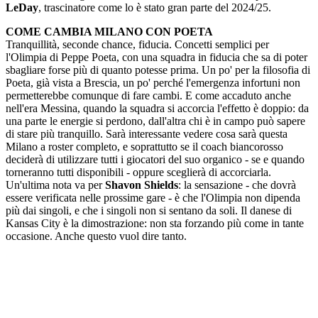
LeDay
, trascinatore come lo è stato gran parte del 2024/25.
COME CAMBIA MILANO CON POETA
Tranquillità, seconde chance, fiducia. Concetti semplici per
l'Olimpia di Peppe Poeta, con una squadra in fiducia che sa di poter
sbagliare forse più di quanto potesse prima. Un po' per la filosofia di
Poeta, già vista a Brescia, un po' perché l'emergenza infortuni non
permetterebbe comunque di fare cambi. E come accaduto anche
nell'era Messina, quando la squadra si accorcia l'effetto è doppio: da
una parte le energie si perdono, dall'altra chi è in campo può sapere
di stare più tranquillo. Sarà interessante vedere cosa sarà questa
Milano a roster completo, e soprattutto se il coach biancorosso
deciderà di utilizzare tutti i giocatori del suo organico - se e quando
torneranno tutti disponibili - oppure sceglierà di accorciarla.
Un'ultima nota va per
Shavon Shields
: la sensazione - che dovrà
essere verificata nelle prossime gare - è che l'Olimpia non dipenda
più dai singoli, e che i singoli non si sentano da soli. Il danese di
Kansas City è la dimostrazione: non sta forzando più come in tante
occasione. Anche questo vuol dire tanto.