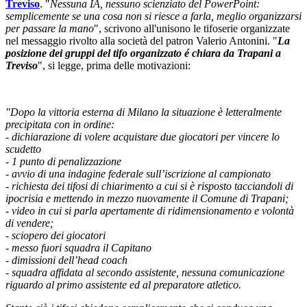
Treviso
. "
Nessuna IA, nessuno scienziato del PowerPoint:
semplicemente se una cosa non si riesce a farla, meglio organizzarsi
per passare la mano
", scrivono all'unisono le tifoserie organizzate
nel messaggio rivolto alla società del patron Valerio Antonini. "
La
posizione dei gruppi del tifo organizzato é chiara da Trapani a
Treviso
", si legge, prima delle motivazioni:
"Dopo la vittoria esterna di Milano la situazione è letteralmente
precipitata con in ordine:
- dichiarazione di volere acquistare due giocatori per vincere lo
scudetto
- ⁠1 punto di penalizzazione
- ⁠avvio di una indagine federale sull’iscrizione al campionato
- ⁠richiesta dei tifosi di chiarimento a cui si è risposto tacciandoli di
ipocrisia e mettendo in mezzo nuovamente il Comune di Trapani;
- ⁠video in cui si parla apertamente di ridimensionamento e volontà
di vendere;
- ⁠sciopero dei giocatori
- ⁠messo fuori squadra il Capitano
- ⁠dimissioni dell’head coach
- ⁠squadra affidata al secondo assistente, nessuna comunicazione
riguardo al primo assistente ed al preparatore atletico.