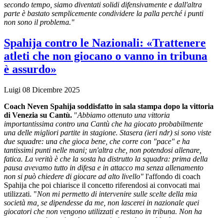
secondo tempo, siamo diventati solidi difensivamente e dall'altra
parte è bastato semplicemente condividere la palla perché i punti
non sono il problema."
Spahija contro le Nazionali: «Trattenere
atleti che non giocano o vanno in tribuna
è assurdo»
Luigi
08 Dicembre 2025
Coach Neven Spahija soddisfatto in sala stampa dopo la vittoria
di Venezia su Cantù.
"
Abbiamo ottenuto una vittoria
importantissima contro una Cantù che ha giocato probabilmente
una delle migliori partite in stagione. Stasera (ieri ndr) si sono viste
due squadre: una che gioca bene, che corre con "pace" e ha
tantissimi punti nelle mani; un'altra che, non potendosi allenare,
fatica. La verità è che la sosta ha distrutto la squadra: prima della
pausa avevamo tutto in difesa e in attacco ma senza allenamento
non si può chiedere di giocare ad alto livello"
l'affondo di coach
Spahija che poi chiarisce il concetto riferendosi ai convocati mai
utilizzati. "
Non mi permetto di intervenire sulle scelte della mia
società ma, se dipendesse da me, non lascerei in nazionale quei
giocatori che non vengono utilizzati e restano in tribuna. Non ha