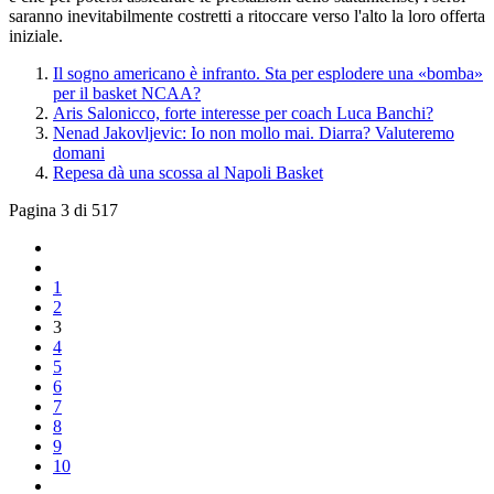
saranno inevitabilmente costretti a ritoccare verso l'alto la loro offerta
iniziale.
Il sogno americano è infranto. Sta per esplodere una «bomba»
per il basket NCAA?
Aris Salonicco, forte interesse per coach Luca Banchi?
Nenad Jakovljevic: Io non mollo mai. Diarra? Valuteremo
domani
Repesa dà una scossa al Napoli Basket
Pagina 3 di 517
1
2
3
4
5
6
7
8
9
10