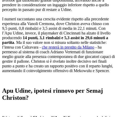
avrebbe già dimostrato grande disponibilità, arrivando anche a
prendere in considerazione un ingaggio inferiore rispetto a quello
percepito in passato pur di restare a Udine.
I numeri raccontano una crescita evidente rispetto alla precedente
esperienza alla Vanoli Cremona, dove Christon aveva chiuso con
9,5 punti, 0,8 rimbalzi e 3,5 assist di media in 22,1 minuti. Con
l’Apu Udine, invece, il playmaker di Cincinnati ha alzato il livello
producendo
14 punti, 3,1 rimbalzi e 5,3 assist in 29,6 minuti a
partita
. Ma il suo valore non si misura soltanto nelle statistiche:
l’intesa con Calzavara -
che resterà in prestito da Milano
- ha
permesso al sistema di coach Adriano Vertemati di funzionare
meglio grazie alla presenza contemporanea di due giocatori capaci di
gestire il pallone. Christon si è rivelato inoltre decisivo nei finali
punto a punto e ha creato un rapporto positivo con il reparto lunghi,
aumentando il coinvolgimento offensivo di Mekowulu e Spencer.
Apu Udine, ipotesi rinnovo per Semaj
Christon?