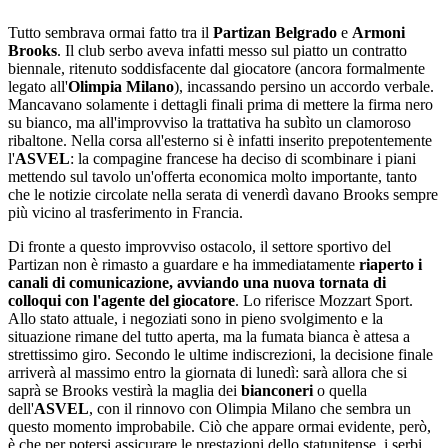
Tutto sembrava ormai fatto tra il
Partizan Belgrado
e
Armoni
Brooks
. Il club serbo aveva infatti messo sul piatto un contratto
biennale, ritenuto soddisfacente dal giocatore (ancora formalmente
legato all'
Olimpia Milano
), incassando persino un accordo verbale.
Mancavano solamente i dettagli finali prima di mettere la firma nero
su bianco, ma all'improvviso la trattativa ha subìto un clamoroso
ribaltone. Nella corsa all'esterno si è infatti inserito prepotentemente
l'
ASVEL
: la compagine francese ha deciso di scombinare i piani
mettendo sul tavolo un'offerta economica molto importante, tanto
che le notizie circolate nella serata di venerdì davano Brooks sempre
più vicino al trasferimento in Francia.
Di fronte a questo improvviso ostacolo, il settore sportivo del
Partizan non è rimasto a guardare e ha immediatamente
riaperto i
canali di comunicazione, avviando una nuova tornata di
colloqui con l'agente del giocatore
. Lo riferisce Mozzart Sport.
Allo stato attuale, i negoziati sono in pieno svolgimento e la
situazione rimane del tutto aperta, ma la fumata bianca è attesa a
strettissimo giro. Secondo le ultime indiscrezioni, la decisione finale
arriverà al massimo entro la giornata di lunedì: sarà allora che si
saprà se Brooks vestirà la maglia dei
bianconeri
o quella
dell'
ASVEL
, con il rinnovo con Olimpia Milano che sembra un
questo momento improbabile. Ciò che appare ormai evidente, però,
è che per potersi assicurare le prestazioni dello statunitense, i serbi