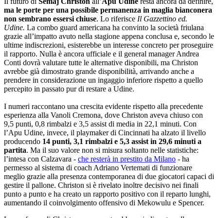
Il futuro di
Semaj Christon
all’
Apu
Udine
resta ancora da definire,
ma le porte per una possibile permanenza in maglia bianconera
non sembrano essersi chiuse
. Lo riferisce
Il Gazzettino ed.
Udine.
La combo guard americana ha convinto la società friulana
grazie all’impatto avuto nella stagione appena conclusa e, secondo le
ultime indiscrezioni, esisterebbe un interesse concreto per proseguire
il rapporto. Nulla è ancora ufficiale e il general manager Andrea
Conti dovrà valutare tutte le alternative disponibili, ma Christon
avrebbe già dimostrato grande disponibilità, arrivando anche a
prendere in considerazione un ingaggio inferiore rispetto a quello
percepito in passato pur di restare a Udine.
I numeri raccontano una crescita evidente rispetto alla precedente
esperienza alla Vanoli Cremona, dove Christon aveva chiuso con
9,5 punti, 0,8 rimbalzi e 3,5 assist di media in 22,1 minuti. Con
l’Apu Udine, invece, il playmaker di Cincinnati ha alzato il livello
producendo
14 punti, 3,1 rimbalzi e 5,3 assist in 29,6 minuti a
partita
. Ma il suo valore non si misura soltanto nelle statistiche:
l’intesa con Calzavara -
che resterà in prestito da Milano
- ha
permesso al sistema di coach Adriano Vertemati di funzionare
meglio grazie alla presenza contemporanea di due giocatori capaci di
gestire il pallone. Christon si è rivelato inoltre decisivo nei finali
punto a punto e ha creato un rapporto positivo con il reparto lunghi,
aumentando il coinvolgimento offensivo di Mekowulu e Spencer.