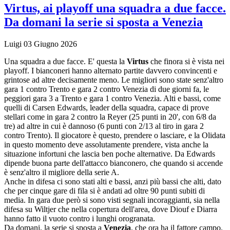
Virtus, ai playoff una squadra a due facce.
Da domani la serie si sposta a Venezia
Luigi
03 Giugno 2026
Una squadra a due facce. E' questa la
Virtus
che finora si è vista nei
playoff. I bianconeri hanno alternato partite davvero convincenti e
grintose ad altre decisamente meno. Le migliori sono state senz'altro
gara 1 contro Trento e gara 2 contro Venezia di due giorni fa, le
peggiori gara 3 a Trento e gara 1 contro Venezia. Alti e bassi, come
quelli di Carsen Edwards, leader della squadra, capace di prove
stellari come in gara 2 contro la Reyer (25 punti in 20', con 6/8 da
tre) ad altre in cui è dannoso (6 punti con 2/13 al tiro in gara 2
contro Trento). Il giocatore è questo, prendere o lasciare, e la Olidata
in questo momento deve assolutamente prendere, vista anche la
situazione infortuni che lascia ben poche alternative. Da Edwards
dipende buona parte dell'attacco bianconero, che quando si accende
è senz'altro il migliore della serie A.
Anche in difesa ci sono stati alti e bassi, anzi più bassi che alti, dato
che per cinque gare di fila si è andati ad oltre 90 punti subiti di
media. In gara due però si sono visti segnali incoraggianti, sia nella
difesa su Wiltjer che nella copertura dell'area, dove Diouf e Diarra
hanno fatto il vuoto contro i lunghi orogranata.
Da domani, la serie si sposta a
Venezia
, che ora ha il fattore campo.